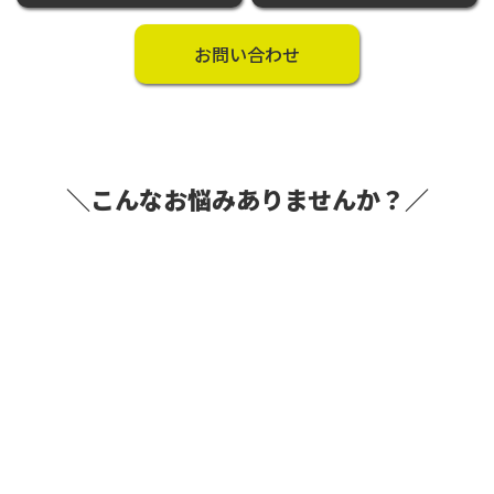
お問い合わせ
＼こんなお悩みありませんか？／
起業するのに何から手をつけたらいいかわから
ない
初期費用はできるだけ抑えたい
事業計画や融資の相談がしたい
設立手続きが複雑で面倒・・・
手ごろなオフィスが見つからない！