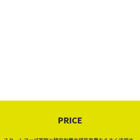
curriculum
1
創業に必要な税法知識・融資に関する
人を雇用した
周辺知識（財務）
材育成）
PRICE
スタートアップ薬院と特定創業支援等事業をうまく活用す