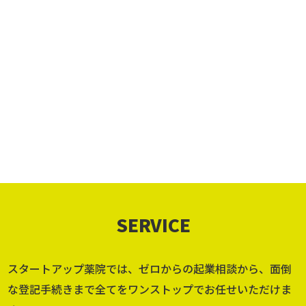
設立後の経理や税金、大丈夫かな？
バックオフィス業務より本業に集中したい！
その悩み
が、すべて解決します！
SERVICE
スタートアップ薬院では、ゼロからの起業相談から、面倒
な登記手続きまで全てをワンストップでお任せいただけま